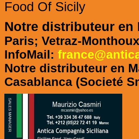
Food Of Sicily
Notre distributeur en
Paris; Vetraz-Monthoux
InfoMail:
france@antic
Notre distributeur en M
Casablanca (Societé Sm