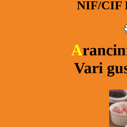
NIF/CIF 
A
rancin
Vari gus