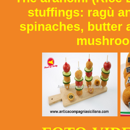
stuffings: ragù 
spinaches, butter 
mushroo