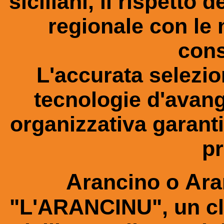
siciliani, il rispetto 
regionale con le
cons
L'accurata selezio
tecnologie d'avang
organizzativa garanti
pr
A
A
rancino o
ra
"L'ARANCINU", un cl